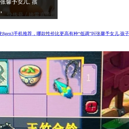
gen3手机推荐，哪款性价比更高有种“低调”叫张馨予女儿,孩子