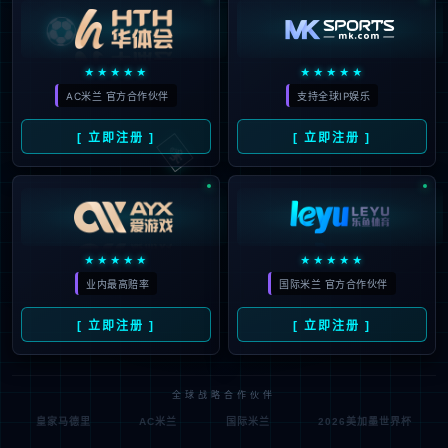
⚽
★★★★★
★★★★★
AC米兰 官方合作伙伴
支持全球IP娱乐
🃏
[ 立即注册 ]
[ 立即注册 ]
★★★★★
★★★★★
业内最高赔率
国际米兰 官方合作伙伴
[ 立即注册 ]
[ 立即注册 ]
全球战略合作伙伴
皇家马德里
AC米兰
国际米兰
2026美加墨世界杯